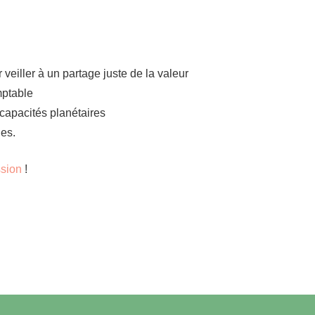
 veiller à un partage juste de la valeur
mptable
 capacités planétaires
nes.
ssion
!